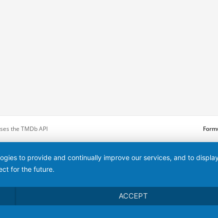
 uses the TMDb API
Formu
logies to provide and continually improve our services, and to displ
ct for the future.
ACCEPT