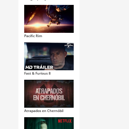
Pacific Rim
Fast & Furious 8
Atrapados en Chernóbil