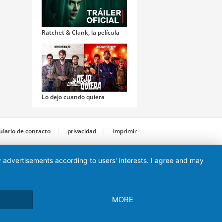
Ratchet & Clank, la película
Lo dejo cuando quiera
lario de contacto
privacidad
imprimir
ay advertisements according to users' interests. I agree and may
Piratas del Caribe: La
venganza de Salazar
MORE