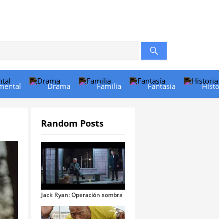
mental
Drama
Familia
Fantasía
Histo
Random Posts
Jack Ryan: Operación sombra