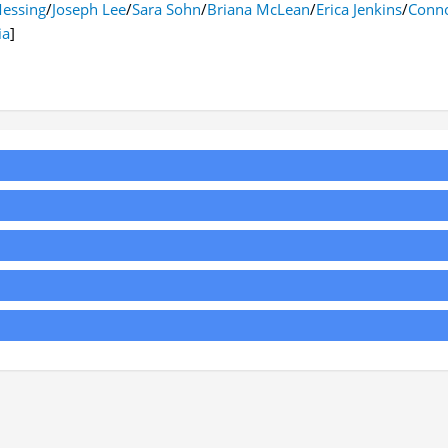
essing
/
Joseph Lee
/
Sara Sohn
/
Briana McLean
/
Erica Jenkins
/
Conn
ia
]