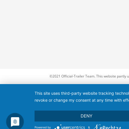
©2021 Official-Trailer Team. This website partly
This site uses third-party website tracking techno
revoke or change my consent at any time with effe
DENY
Powered by
&