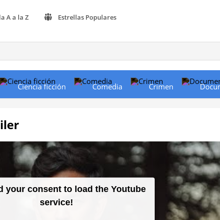
la A a la Z
Estrellas Populares
Ciencia ficción
Comedia
Crimen
Docu
iler
 your consent to load the Youtube
service!