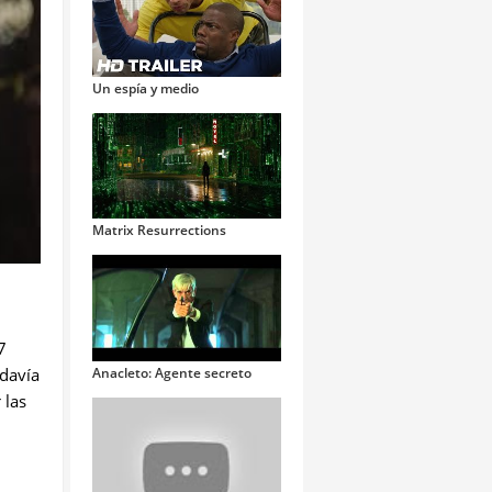
Un espía y medio
Matrix Resurrections
7
odavía
Anacleto: Agente secreto
 las