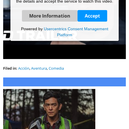
the details and accept the service to watch this video.
More Information
Accept
Powered by
Usercentrics Consent Management
Platform
Filed in:
Acción
,
Aventura
,
Comedia