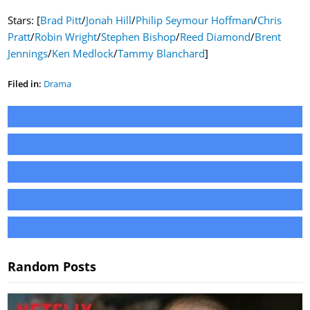
Stars: [
Brad Pitt
/
Jonah Hill
/
Philip Seymour Hoffman
/
Chris
Pratt
/
Robin Wright
/
Stephen Bishop
/
Reed Diamond
/
Brent
Jennings
/
Ken Medlock
/
Tammy Blanchard
]
Filed in:
Drama
Random Posts