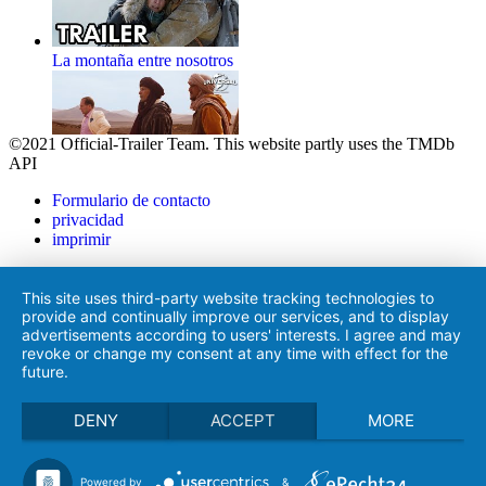
La montaña entre nosotros
©2021 Official-Trailer Team. This website partly uses the TMDb
API
Los perdonados
Formulario de contacto
privacidad
imprimir
This site uses third-party website tracking technologies to
provide and continually improve our services, and to display
Black Phone
advertisements according to users' interests. I agree and may
revoke or change my consent at any time with effect for the
future.
DENY
ACCEPT
MORE
El espíritu de Bridge
Hollow
Powered by
&