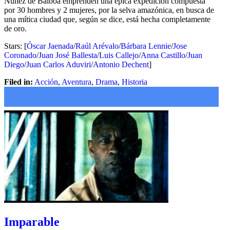
Núñez de Balboa emprenden una épica expedición compuesta
por 30 hombres y 2 mujeres, por la selva amazónica, en busca de
una mítica ciudad que, según se dice, está hecha completamente
de oro.
Stars: [
Óscar Jaenada
/
Raúl Arévalo
/
Bárbara Lennie
/
Jose
Coronado
/
Juan José Ballesta
/
Luis Callejo
/
Anna Castillo
/
Juan
Diego
/
Juan Carlos Aduviri
/
Antonio Dechent
]
Filed in:
Acción
,
Aventura
,
Drama
,
Historia
Imparable