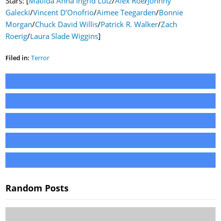
Stars: [
Matilda Anna Ingrid Lutz
/
Alex Roe
/
Johnny
Galecki
/
Vincent D’Onofrio
/
Aimee Teegarden
/
Bonnie
Morgan
/
Chuck David Willis
/
Patrick R. Walker
/
Zach
Roerig
/
Laura Slade Wiggins
]
Filed in:
Terror
Random Posts