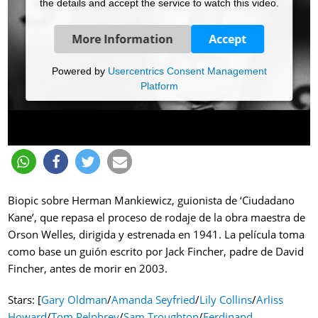
the details and accept the service to watch this video.
More Information
Accept
Powered by
Usercentrics Consent Management
Platform
Biopic sobre Herman Mankiewicz, guionista de ‘Ciudadano
Kane’, que repasa el proceso de rodaje de la obra maestra de
Orson Welles, dirigida y estrenada en 1941. La película toma
como base un guión escrito por Jack Fincher, padre de David
Fincher, antes de morir en 2003.
Stars: [
Gary Oldman
/
Amanda Seyfried
/
Lily Collins
/
Arliss
Howard
/
Tom Pelphrey
/
Sam Troughton
/
Ferdinand