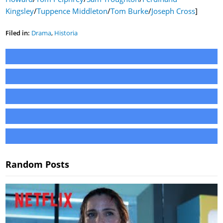
Kingsley
/
Tuppence Middleton
/
Tom Burke
/
Joseph Cross
]
Filed in:
Drama
,
Historia
Random Posts