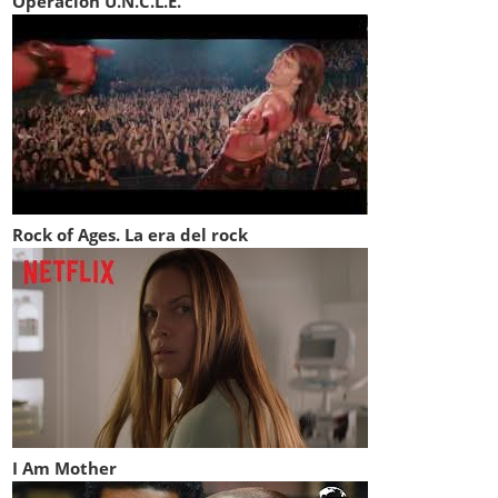
Operación U.N.C.L.E.
Rock of Ages. La era del rock
I Am Mother