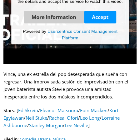
the details and accept the service to watch this video.
More Information
Accept
Powered by
Usercentrics Consent Management
Platform
Vince, una ex estrella del pop desesperada que sueña con
regresar. Una improvisada sesión de improvisación con el
joven baterista autista Stevie provoca una amistad
inesperada entre los dos músicos incomprendidos.
Stars: [
Ed Skrein
/
Eleanor Matsuura
/
Eoin Macken
/
Kurt
Egyiawan
/
Neil Stuke
/
Racheal Ofori
/
Leo Long
/
Lorraine
Ashbourne
/
Stanley Morgan
/
Lee Neville
]
Filed in:
Comedia
,
Drama
,
Música