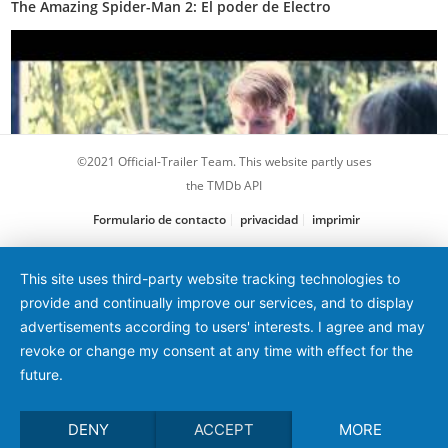
The Amazing Spider-Man 2: El poder de Electro
©2021 Official-Trailer Team. This website partly uses
the TMDb API
Formulario de contacto
privacidad
imprimir
Una cuestión de tiempo
This site uses third-party website tracking technologies to
provide and continually improve our services, and to display
advertisements according to users' interests. I agree and may
revoke or change my consent at any time with effect for the
future.
DENY
ACCEPT
MORE