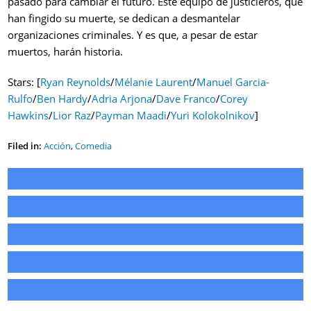
pasado para cambiar el futuro. Este equipo de justicieros, que
han fingido su muerte, se dedican a desmantelar
organizaciones criminales. Y es que, a pesar de estar
muertos, harán historia.
Stars: [
Ryan Reynolds
/
Mélanie Laurent
/
Manuel Garcia-
Rulfo
/
Ben Hardy
/
Adria Arjona
/
Dave Franco
/
Corey
Hawkins
/
Lior Raz
/
Payman Maadi
/
Yuri Kolokolnikov
]
Filed in:
Acción
,
Comedia