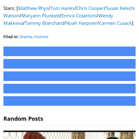
Stars: [
Matthew Rhys
/
Tom Hanks
/
Chris Cooper
/
Susan Kelechi
Watson
/
Maryann Plunkett
/
Enrico Colantoni
/
Wendy
Makkena
/
Tammy Blanchard
/
Noah Harpster
/
Carmen Cusack
]
Filed in:
Drame
,
Histoire
Random Posts