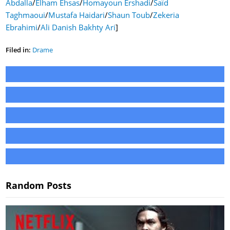
Abdalla
/
Elham Ehsas
/
Homayoun Ershadi
/
Saïd
Taghmaoui
/
Mustafa Haidari
/
Shaun Toub
/
Zekeria
Ebrahimi
/
Ali Danish Bakhty Ari
]
Filed in:
Drame
Random Posts