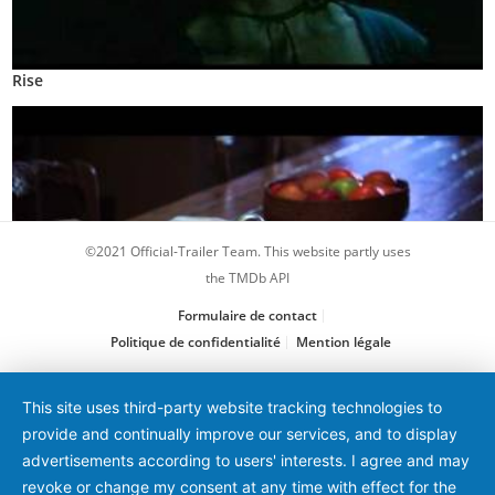
Rise
©2021 Official-Trailer Team. This website partly uses
the TMDb API
Formulaire de contact
Politique de confidentialité
Mention légale
Insidious : Chapitre 2
This site uses third-party website tracking technologies to
provide and continually improve our services, and to display
advertisements according to users' interests. I agree and may
revoke or change my consent at any time with effect for the