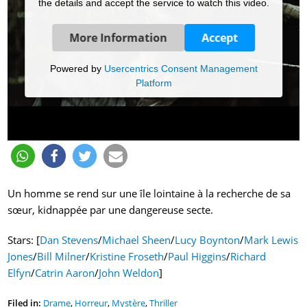
the details and accept the service to watch this video.
More Information
Accept
Powered by
Usercentrics Consent Management
Platform
Un homme se rend sur une île lointaine à la recherche de sa
sœur, kidnappée par une dangereuse secte.
Stars: [
Dan Stevens
/
Michael Sheen
/
Lucy Boynton
/
Mark Lewis
Jones
/
Bill Milner
/
Kristine Froseth
/
Paul Higgins
/
Richard
Elfyn
/
Catrin Aaron
/
John Weldon
]
Filed in:
Drame
,
Horreur
,
Mystère
,
Thriller