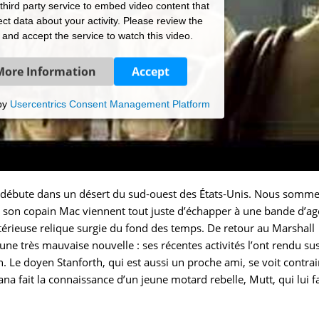
hird party service to embed video content that
ct data about your activity. Please review the
s and accept the service to watch this video.
More Information
Accept
by
Usercentrics Consent Management Platform
s débute dans un désert du sud‐ouest des États‐Unis. Nous somm
et son copain Mac viennent tout juste d’échapper à une bande d’ag
térieuse relique surgie du fond des temps. De retour au Marshall
une très mauvaise nouvelle : ses récentes activités l’ont rendu su
Le doyen Stanforth, qui est aussi un proche ami, se voit contrai
ndiana fait la connaissance d’un jeune motard rebelle, Mutt, qui lui fa