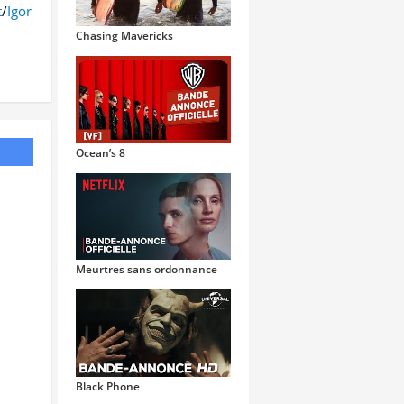
t
/
Igor
Chasing Mavericks
Ocean’s 8
Meurtres sans ordonnance
Black Phone