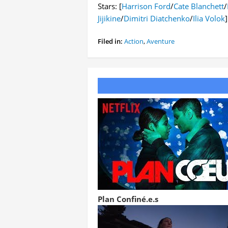
Stars: [
Harrison Ford
/
Cate Blanchett
/
Jijikine
/
Dimitri Diatchenko
/
Ilia Volok
]
Filed in:
Action
,
Aventure
Plan Confiné.e.s