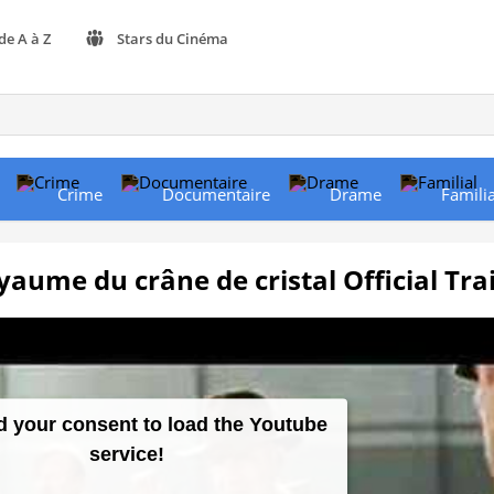
de A à Z
Stars du Cinéma
Crime
Documentaire
Drame
Familia
yaume du crâne de cristal Official Trai
 your consent to load the Youtube
service!