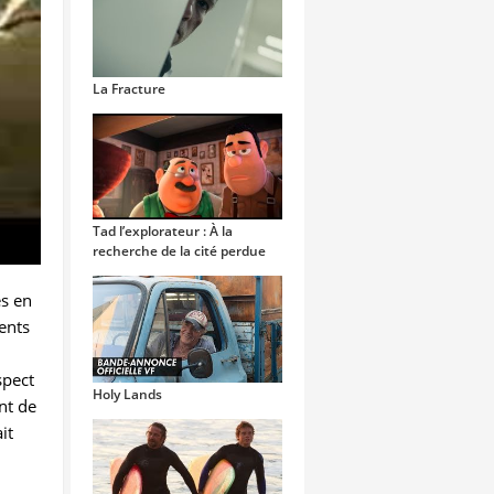
La Fracture
Tad l’explorateur : À la
recherche de la cité perdue
es en
ents
spect
Holy Lands
nt de
it