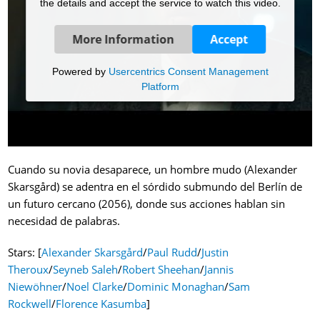
the details and accept the service to watch this video.
More Information
Accept
Powered by
Usercentrics Consent Management
Platform
Cuando su novia desaparece, un hombre mudo (Alexander
Skarsgård) se adentra en el sórdido submundo del Berlín de
un futuro cercano (2056), donde sus acciones hablan sin
necesidad de palabras.
Stars: [
Alexander Skarsgård
/
Paul Rudd
/
Justin
Theroux
/
Seyneb Saleh
/
Robert Sheehan
/
Jannis
Niewöhner
/
Noel Clarke
/
Dominic Monaghan
/
Sam
Rockwell
/
Florence Kasumba
]