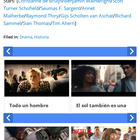
Stars: [
Christanne de Bruijn
/
Benjamin Wainwright
/
Scott
Turner Schofield
/
Seumas F. Sargent
/
Annet
Malherbe
/
Raymond Thiry
/
Gijs Scholten van Aschat
/
Richard
Sammel
/
Sian Thomas
/
Tim Ahern
]
Filed in:
Drama
,
Historia
Todo un hombre
El sol también es una
estrella