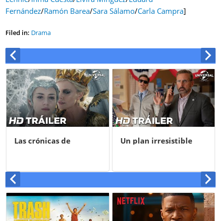
Fernández
/
Ramón Barea
/
Sara Sálamo
/
Carla Campra
]
Filed in:
Drama
Un plan irresistible
Fuga de cerebros 2