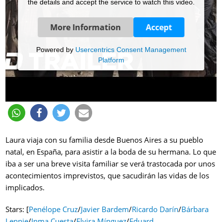
the details and accept the service to watch this video.
More Information
Accept
Powered by
Usercentrics Consent Management
Platform
Laura viaja con su familia desde Buenos Aires a su pueblo
natal, en España, para asistir a la boda de su hermana. Lo que
iba a ser una breve visita familiar se verá trastocada por unos
acontecimientos imprevistos, que sacudirán las vidas de los
implicados.
Stars: [
Penélope Cruz
/
Javier Bardem
/
Ricardo Darín
/
Bárbara
Lennie
/
Inma Cuesta
/
Elvira Mínguez
/
Eduard