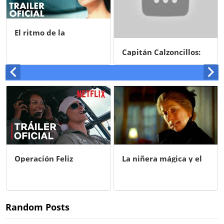
Win Win (Ganamos
todos)
Capitán Calzoncillos:
Su primer peliculón
La niñera mágica y el
Big Bang
Trolls
Random Posts