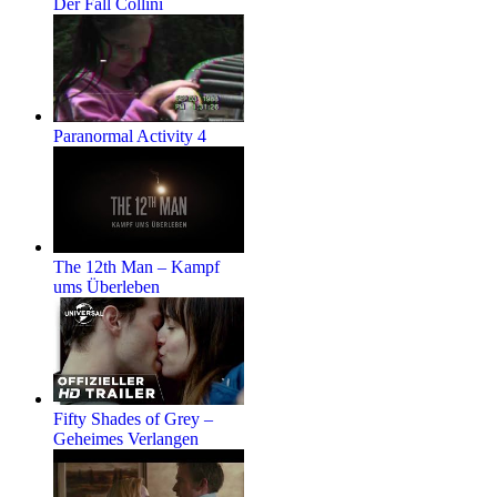
Der Fall Collini
Paranormal Activity 4
The 12th Man – Kampf
ums Überleben
Fifty Shades of Grey –
Geheimes Verlangen