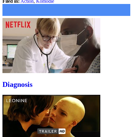
Filed in:
Action
,
Komödie
Diagnosis