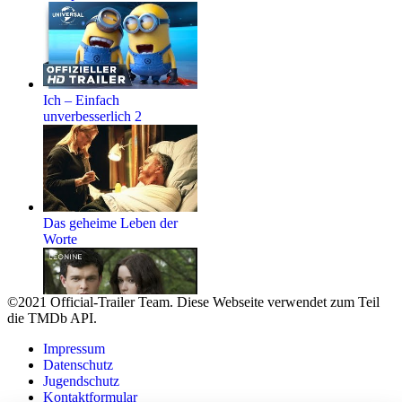
Ich – Einfach
unverbesserlich 2
Das geheime Leben der
Worte
©2021 Official-Trailer Team. Diese Webseite verwendet zum Teil
die TMDb API.
Beautiful Creatures – Eine
Impressum
unsterbliche Liebe
Datenschutz
Jugendschutz
Kontaktformular