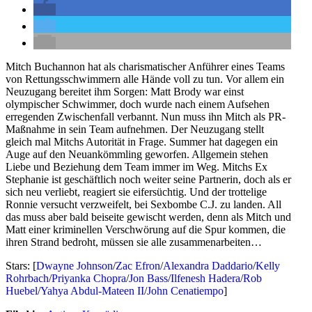
Mitch Buchannon hat als charismatischer Anführer eines Teams
von Rettungsschwimmern alle Hände voll zu tun. Vor allem ein
Neuzugang bereitet ihm Sorgen: Matt Brody war einst
olympischer Schwimmer, doch wurde nach einem Aufsehen
erregenden Zwischenfall verbannt. Nun muss ihn Mitch als PR-
Maßnahme in sein Team aufnehmen. Der Neuzugang stellt
gleich mal Mitchs Autorität in Frage. Summer hat dagegen ein
Auge auf den Neuankömmling geworfen. Allgemein stehen
Liebe und Beziehung dem Team immer im Weg. Mitchs Ex
Stephanie ist geschäftlich noch weiter seine Partnerin, doch als er
sich neu verliebt, reagiert sie eifersüchtig. Und der trottelige
Ronnie versucht verzweifelt, bei Sexbombe C.J. zu landen. All
das muss aber bald beiseite gewischt werden, denn als Mitch und
Matt einer kriminellen Verschwörung auf die Spur kommen, die
ihren Strand bedroht, müssen sie alle zusammenarbeiten…
Stars: [
Dwayne Johnson
/
Zac Efron
/
Alexandra Daddario
/
Kelly
Rohrbach
/
Priyanka Chopra
/
Jon Bass
/
Ilfenesh Hadera
/
Rob
Huebel
/
Yahya Abdul-Mateen II
/
John Cenatiempo
]