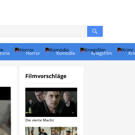
torie
Horror
Komödie
Kriegsfilm
Kr
Filmvorschläge
Die vierte Macht