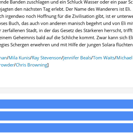
rende Banden zuschlagen und ein Schluck Wasser oder ein paar S
jagten den nächsten Tag erlebt. Der Name des Wanderers ist Eli.
ch irgendwo noch Hoffnung für die Zivilisation gibt, ist er unterw
ses Buch, das auch von anderen manisch begehrt und von Eli mi
zerfallenen Stadt, in der das Gesetz des Stärkeren herrscht, trifft 
seinem Geheimnis bald auf die Schliche kommt. Zwar kann sich El
gies Schergen erwehren und mit Hilfe der jungen Solara flüchten
man
/
Mila Kunis
/
Ray Stevenson
/
Jennifer Beals
/
Tom Waits
/
Michael
Crowder
/
Chris Browning
]