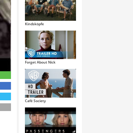
Kindsköpfe
Forget About Nick
Café Society