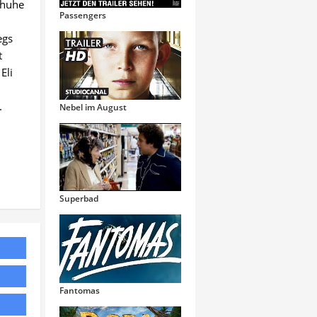
chuhe
Passengers
egs
t
Eli
i
.
Nebel im August
Superbad
Fantomas