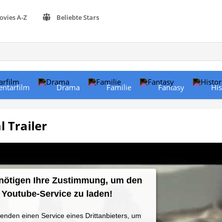
ovies A-Z
Beliebte Stars
ntarfilm
Drama
Familie
Fantasy
His
l Trailer
nötigen Ihre Zustimmung, um den
Youtube-Service zu laden!
enden einen Service eines Drittanbieters, um