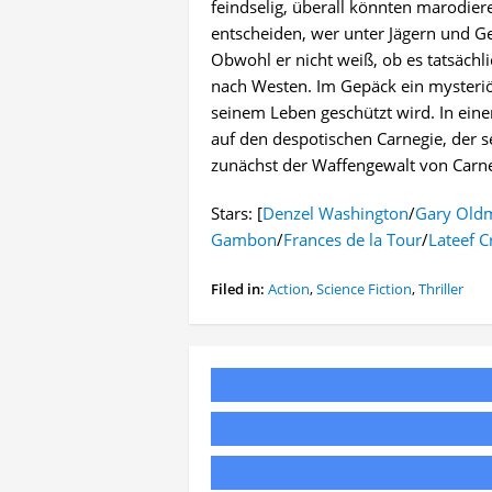
feindselig, überall könnten marodie
entscheiden, wer unter Jägern und Ge
Obwohl er nicht weiß, ob es tatsächli
nach Westen. Im Gepäck ein mysteriö
seinem Leben geschützt wird. In einer 
auf den despotischen Carnegie, der 
zunächst der Waffengewalt von Carne
Stars: [
Denzel Washington
/
Gary Old
Gambon
/
Frances de la Tour
/
Lateef 
Filed in:
Action
,
Science Fiction
,
Thriller