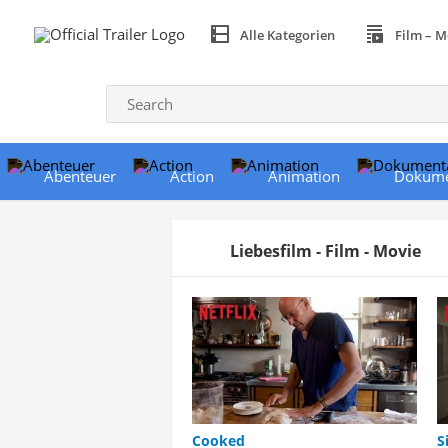
Alle Kategorien
Film – M
Abenteuer
Action
Animation
Dokume
Liebesfilm - Film - Movie
Cooked
S