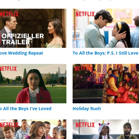
ove Wedding Repeat
To All the Boys: P.S. I Still Love
You
o All the Boys I’ve Loved
Holiday Rush
efore