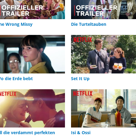
he Wrong Missy
Die Turteltauben
o die Erde bebt
Set It Up
ll die verdammt perfekten
Isi & Ossi