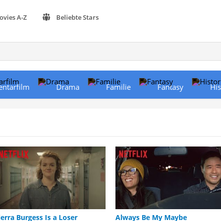
ovies A-Z
Beliebte Stars
ntarfilm
Drama
Familie
Fantasy
His
ierra Burgess Is a Loser
Always Be My Maybe