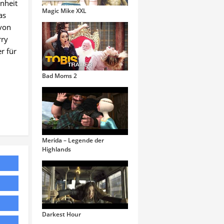
nheit
Magic Mike XXL
as
 von
rry
r für
Bad Moms 2
Merida – Legende der
Highlands
Darkest Hour