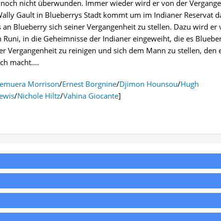
 noch nicht überwunden. Immer wieder wird er von der Vergange
Wally Gault in Blueberrys Stadt kommt um im Indianer Reservat d
es an Blueberry sich seiner Vergangenheit zu stellen. Dazu wird er
uni, in die Geheimnisse der Indianer eingeweiht, die es Bluebe
er Vergangenheit zu reinigen und sich dem Mann zu stellen, den e
ich macht….
emuera Morrison
/
Ernest Borgnine
/
Djimon Hounsou
/
Hugh
ewis
/
Nichole Hiltz
/
Vahina Giocante
]