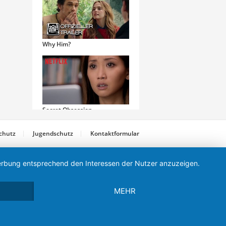
Why Him?
Secret Obsession
chutz
Jugendschutz
Kontaktformular
 Werbung entsprechend den Interessen der Nutzer anzuzeigen.
The Homesman
MEHR