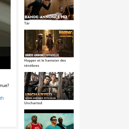
Tár
Hopper et le hamster des
ténèbres
nnue?
th
Uncharted