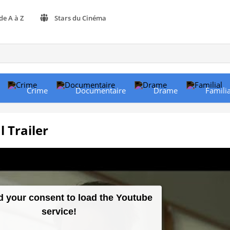
de A à Z
Stars du Cinéma
Crime
Documentaire
Drame
Familia
 Trailer
 your consent to load the Youtube
service!