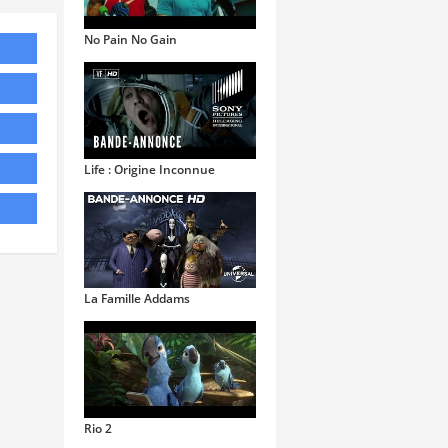
No Pain No Gain
Life : Origine Inconnue
La Famille Addams
Rio 2