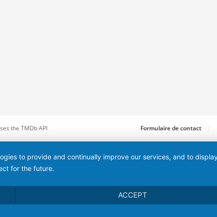
 uses the TMDb API
Formulaire de contact
logies to provide and continually improve our services, and to displ
ct for the future.
ACCEPT