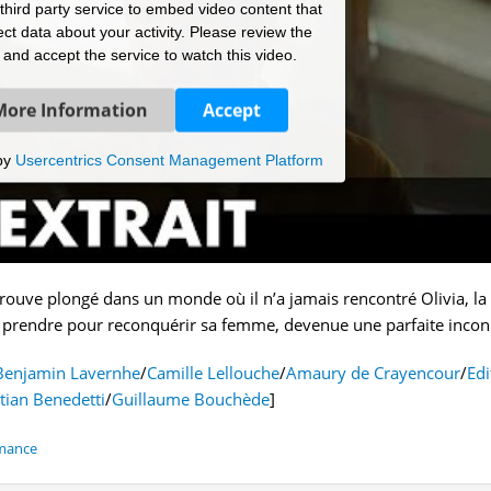
hird party service to embed video content that
ct data about your activity. Please review the
s and accept the service to watch this video.
More Information
Accept
by
Usercentrics Consent Management Platform
rouve plongé dans un monde où il n’a jamais rencontré Olivia, la
y prendre pour reconquérir sa femme, devenue une parfaite inco
Benjamin Lavernhe
/
Camille Lellouche
/
Amaury de Crayencour
/
Edi
tian Benedetti
/
Guillaume Bouchède
]
mance