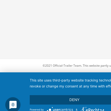
©2021 Official-Trailer Team. This website partly
This site uses third-party website tracking techno
revoke or change my consent at any time with effe
DENY
Powered by
&