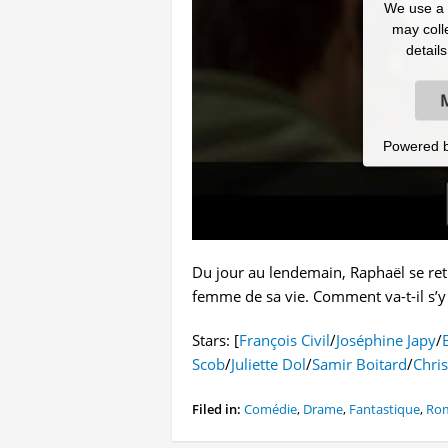
We use a t
may colle
detail
Powered 
Du jour au lendemain, Raphaël se ret
femme de sa vie. Comment va-t-il s’
Stars: [
François Civil
/
Joséphine Japy
/
Scob
/
Juliette Dol
/
Samir Boitard
/
Chris
Filed in:
Comédie
,
Drame
,
Fantastique
,
Ro