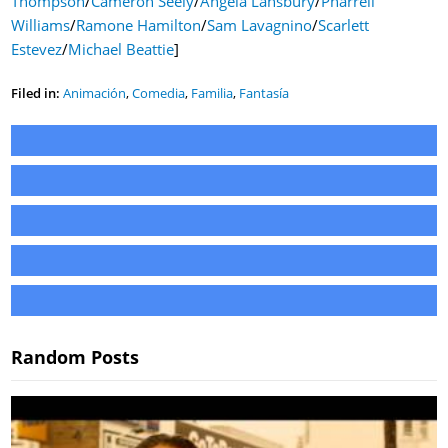
Thompson
/
Cameron Seely
/
Angela Lansbury
/
Pharrell
Williams
/
Ramone Hamilton
/
Sam Lavagnino
/
Scarlett
Estevez
/
Michael Beattie
]
Filed in:
Animación
,
Comedia
,
Familia
,
Fantasía
Random Posts