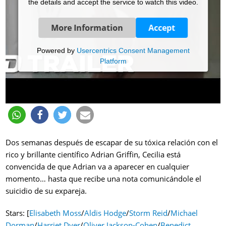
the details and accept the service to watch this video.
More Information
Accept
Powered by
Usercentrics Consent Management
Platform
Dos semanas después de escapar de su tóxica relación con el
rico y brillante científico Adrian Griffin, Cecilia está
convencida de que Adrian va a aparecer en cualquier
momento… hasta que recibe una nota comunicándole el
suicidio de su expareja.
Stars: [
Elisabeth Moss
/
Aldis Hodge
/
Storm Reid
/
Michael
Dorman
/
Harriet Dyer
/
Oliver Jackson-Cohen
/
Benedict