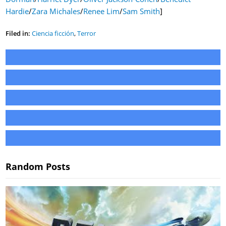
Hardie
/
Zara Michales
/
Renee Lim
/
Sam Smith
]
Filed in:
Ciencia ficción
,
Terror
Random Posts