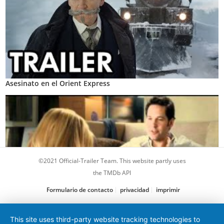
Asesinato en el Orient Express
©2021 Official-Trailer Team. This website partly uses
the TMDb API
Formulario de contacto
privacidad
imprimir
¿Cómo sabes si…?
This site uses third-party website tracking technologies to