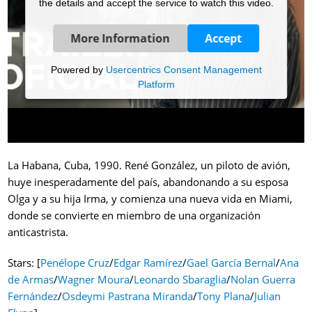
the details and accept the service to watch this video.
More Information
Accept
Powered by
Usercentrics Consent Management
Platform
La Habana, Cuba, 1990. René González, un piloto de avión,
huye inesperadamente del país, abandonando a su esposa
Olga y a su hija Irma, y comienza una nueva vida en Miami,
donde se convierte en miembro de una organización
anticastrista.
Stars: [
Penélope Cruz
/
Edgar Ramírez
/
Gael García Bernal
/
Ana
de Armas
/
Wagner Moura
/
Leonardo Sbaraglia
/
Nolan Guerra
Fernández
/
Osdeymi Pastrana Miranda
/
Tony Plana
/
Julian