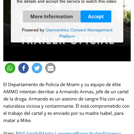
the details and accept the service to watch this video.
More Information
Accept
Powered by
Usercentrics Consent Management
Platform
El Departamento de Policía de Miami y su equipo de élite
AMMO intentan derribar a Armando Armas, jefe de un cartel
de la droga. Armando es un asesino de sangre fría con una
naturaleza viciosa y contaminante. Él está comprometido con
el trabajo del cartel y es enviado por su madre Isabel, para
matar a Mike.
Stars: [
Will Smith
/
Martin Lawrence
/
Paola Nuñez
/
Vanessa