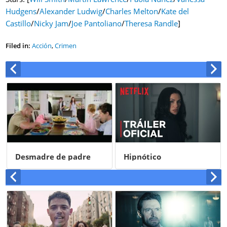
Hudgens
/
Alexander Ludwig
/
Charles Melton
/
Kate del
Castillo
/
Nicky Jam
/
Joe Pantoliano
/
Theresa Randle
]
Filed in:
Acción
,
Crimen
Desmadre de padre
Hipnótico