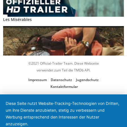
Les Misérables
©2021 Official-Trailer Team. Diese Webseite
verwendet zum Teil die TMDb API.
Impressum
Datenschutz
Jugendschutz
Kontaktformular
127 Hours
Diese Seite nutzt Website-Tracking-Technologien von Dritten,
um ihre Dienste anzubieten, stetig zu verbessern und
Werbung entsprechend den Interessen der Nutzer
anzuzeigen.