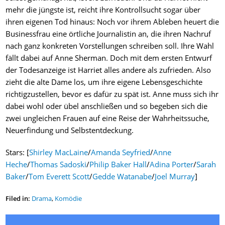
mehr die jüngste ist, reicht ihre Kontrollsucht sogar über
ihren eigenen Tod hinaus: Noch vor ihrem Ableben heuert die
Businessfrau eine örtliche Journalistin an, die ihren Nachruf
nach ganz konkreten Vorstellungen schreiben soll. Ihre Wahl
fällt dabei auf Anne Sherman. Doch mit dem ersten Entwurf
der Todesanzeige ist Harriet alles andere als zufrieden. Also
zieht die alte Dame los, um ihre eigene Lebensgeschichte
richtigzustellen, bevor es dafür zu spät ist. Anne muss sich ihr
dabei wohl oder übel anschließen und so begeben sich die
zwei ungleichen Frauen auf eine Reise der Wahrheitssuche,
Neuerfindung und Selbstentdeckung.
Stars: [
Shirley MacLaine
/
Amanda Seyfried
/
Anne
Heche
/
Thomas Sadoski
/
Philip Baker Hall
/
Adina Porter
/
Sarah
Baker
/
Tom Everett Scott
/
Gedde Watanabe
/
Joel Murray
]
Filed in:
Drama
,
Komödie