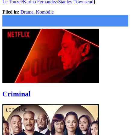
Le Touzel
/
Karina Fernandez
/
Stanley Townsend
]
Filed in:
Drama
,
Komödie
Criminal