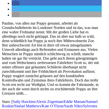
Pauline, von allen nur Poppy genannt, arbeitet als
Grundschullehrerin im Londoner Norden und ist das, was man
eine wahre Frohnatur nennt. Mit der großen Liebe hat es
allerdings noch nicht geklappt. Das ist aber nur halb so wild,
denn schließlich hat Poppy ja noch ihre Mitbewohnerin Zoe.
Ihre unbeschwerte Art löst in ihrer oft etwas missgelaunten
Umwelt allerdings auch Befremden und Erstaunen aus. Vielen
Menschen ist Poppy nämlich schlichtweg zu schrill, manche
halten sie gar für verrückt. Das geht auch ihrem griesgrämigen
und vom Weltschmerz zerfressenen Fahrlehrer Scott so, der mit
seiner offensiv gut gelaunten Schülerin überhaupt nicht
zurechtkommt und ihre Fröhlichkeit als Provokation auffasst.
Poppy reagiert zunächst gelassen auf den krankhaften
Kontrollwahn und Zynismus ihres Fahrlehrers. Doch das treibt
Scott erst recht zur Weißglut. Und so kommt die Fahrstunde, in
der auch die sonst durch nichts zu erschütternde Poppy an ihre
Grenzen stößt…
Stars: [
Sally Hawkins
/
Alexis Zegerman
/
Eddie Marsan
/
Samuel
Roukin
/
Sinéad Matthews
/
Kate O’Flynn
/
Sarah Niles
/
Sylvestra