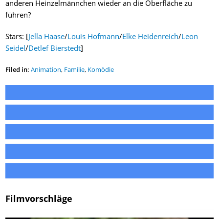
anderen Heinzelmännchen wieder an die Oberfläche zu
führen?
Stars: [
Jella Haase
/
Louis Hofmann
/
Elke Heidenreich
/
Leon
Seidel
/
Detlef Bierstedt
]
Filed in:
Animation
,
Familie
,
Komödie
Filmvorschläge