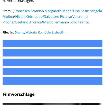
zu vernachlässigen.
Stars: [
Francesco Scianna
/
Margareth Madè
/
Lina Sastri
/
Ángela
Molina
/
Nicole Grimaudo
/
Salvatore Ficarra
/
Valentino
Picone
/
Gaetano Aronica
/
Marco Iermanò
/
Lollo Franco
]
Filed in:
Drama
,
Historie
,
Komödie
,
Liebesfilm
Filmvorschläge