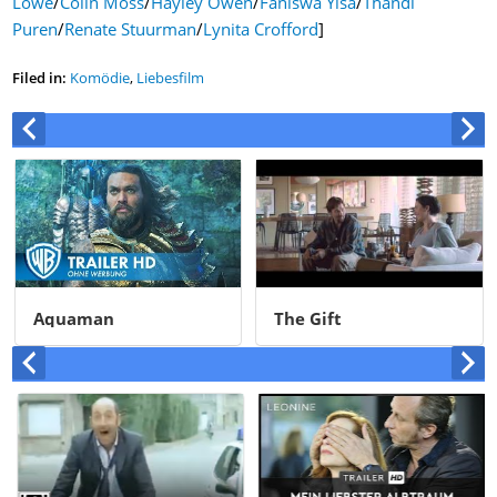
Lowe
/
Colin Moss
/
Hayley Owen
/
Faniswa Yisa
/
Thandi
Puren
/
Renate Stuurman
/
Lynita Crofford
]
Filed in:
Komödie
,
Liebesfilm
Aquaman
The Gift