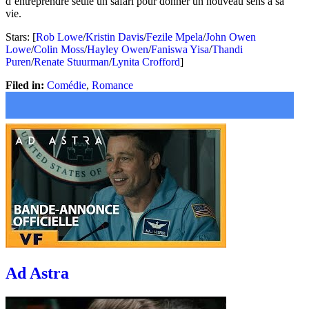
d’entreprendre seule un safari pour donner un nouveau sens à sa
vie.
Stars: [
Rob Lowe
/
Kristin Davis
/
Fezile Mpela
/
John Owen
Lowe
/
Colin Moss
/
Hayley Owen
/
Faniswa Yisa
/
Thandi
Puren
/
Renate Stuurman
/
Lynita Crofford
]
Filed in:
Comédie
,
Romance
Ad Astra