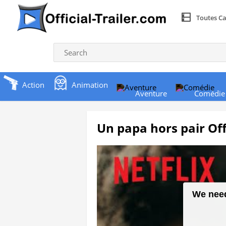
Toutes Ca
Action
Animation
Aventure
Comédie
Un papa hors pair Offi
We need