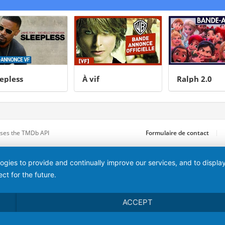
ess
À vif
Ralph 2.0
 uses the TMDb API
Formulaire de contact
logies to provide and continually improve our services, and to displ
ct for the future.
ACCEPT