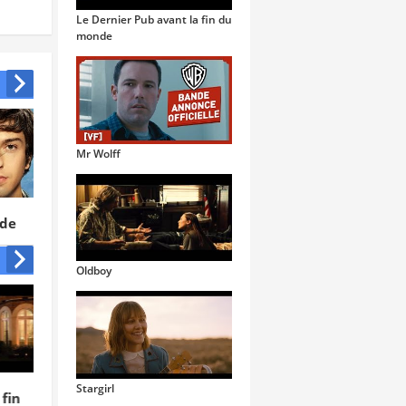
Le Dernier Pub avant la fin du
monde
Mr Wolff
de
Les adoptés
Gatsby le
Magnifique
Oldboy
Stargirl
in
Nope
The Northman