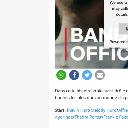
We use a t
may colle
detail
Powered 
Dans cette histoire vraie aussi drôle
boulots les plus durs au monde : la p
Stars: [
Kevin Hart
/
Melody Hurd
/
Alfr
Ayorinde
/
Thedra Porter
/
Frankie Fais