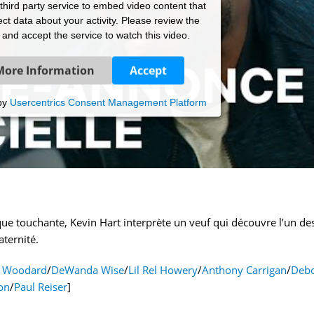
hird party service to embed video content that
ct data about your activity. Please review the
s and accept the service to watch this video.
More Information
Accept
by
Usercentrics Consent Management Platform
 que touchante, Kevin Hart interprète un veuf qui découvre l’un de
aternité.
e Woodard
/
DeWanda Wise
/
Lil Rel Howery
/
Anthony Carrigan
/
Deb
on
/
Paul Reiser
]