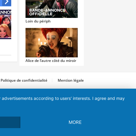
Loin du périph
Charlie et la
Black Phone
Chocolaterie
Alice de l’autre côté du miroir
Politique de confidentialité
Mention légale
ay advertisements according to users' interests. I agree and may
Ad Astra
MORE