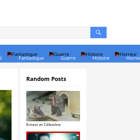
l
Fantastique
Guerre
Histoire
Horre
Random Posts
Ernest et Célestine