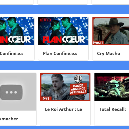
onfiné.e.s
Plan Confiné.e.s
Cry Macho
Le Roi Arthur : Le
Total Recall:
Pouvoir
Mémoires
acher
d'Excalibur
programmées