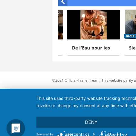
Tár
De l'Eau pour les
Sleepl
Éléphants
©2021 Official-Trailer Team. This website partly
This site uses third-party website tracking techno
revoke or change my consent at any time with effe
DENY
Powered by
&