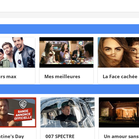
rs max
Mes meilleures
La Face cachée 
amies
Margo
ine's Day
007 SPECTRE
Un amour sans f