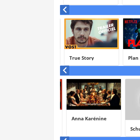
pose des
questions : c’est
quoi l’art ?
Daddy Cool
True Story
Plan C
Joker
Anna Karénine
Schum