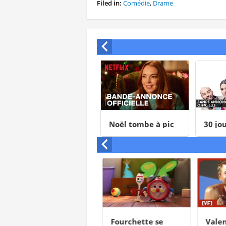
Filed in:
Comédie
,
Drame
The Beatles: Get
Noël tombe à pic
30 jou
Back - The Rooftop
Concert
Si je reste
Fourchette se
Valent