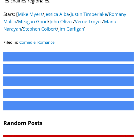
les chaines régionales.
Stars: [
Mike Myers
/
Jessica Alba
/
Justin Timberlake
/
Romany
Malco
/
Meagan Good
/
John Oliver
/
Verne Troyer
/
Manu
Narayan
/
Stephen Colbert
/
Jim Gaffigan
]
Filed in:
Comédie
,
Romance
Random Posts