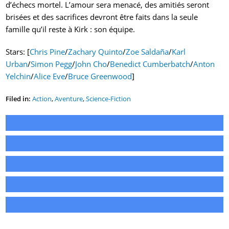
d’échecs mortel. L’amour sera menacé, des amitiés seront
brisées et des sacrifices devront être faits dans la seule
famille qu’il reste à Kirk : son équipe.
Stars: [
Chris Pine
/
Zachary Quinto
/
Zoe Saldaña
/
Karl
Urban
/
Simon Pegg
/
John Cho
/
Benedict Cumberbatch
/
Anton
Yelchin
/
Alice Eve
/
Bruce Greenwood
]
Filed in:
Action
,
Aventure
,
Science-Fiction