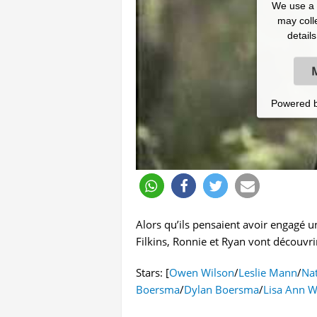
We use a t
may colle
detail
Powered 
Alors qu’ils pensaient avoir engagé u
Filkins, Ronnie et Ryan vont découvr
Stars: [
Owen Wilson
/
Leslie Mann
/
Nat
Boersma
/
Dylan Boersma
/
Lisa Ann W