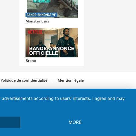
Monster Cars
Bronx
Politique de confidentialité
Mention légale
ay advertisements according to users' interests. I agree and may
Destination Finale 5
MORE