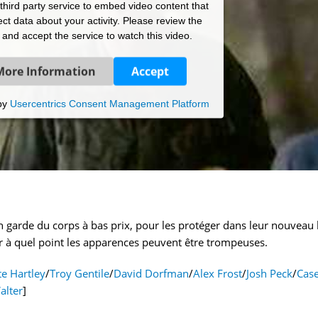
hird party service to embed video content that
ct data about your activity. Please review the
s and accept the service to watch this video.
More Information
Accept
by
Usercentrics Consent Management Platform
n garde du corps à bas prix, pour les protéger dans leur nouveau 
ir à quel point les apparences peuvent être trompeuses.
e Hartley
/
Troy Gentile
/
David Dorfman
/
Alex Frost
/
Josh Peck
/
Cas
alter
]