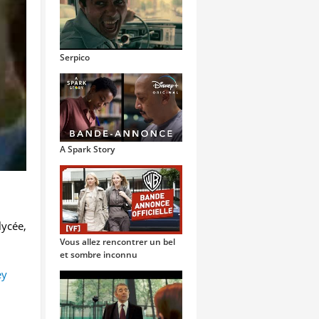
Serpico
A Spark Story
lycée,
Vous allez rencontrer un bel
et sombre inconnu
ey