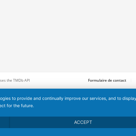
 uses the TMDb API
Formulaire de contact
logies to provide and continually improve our services, and to displ
ct for the future.
ACCEPT