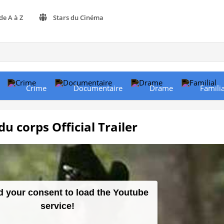
de A à Z
Stars du Cinéma
Crime
Documentaire
Drame
Familia
du corps Official Trailer
 your consent to load the Youtube
service!