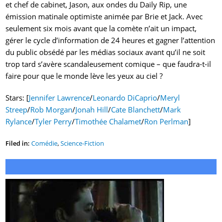
et chef de cabinet, Jason, aux ondes du Daily Rip, une
émission matinale optimiste animée par Brie et Jack. Avec
seulement six mois avant que la comète n’ait un impact,
gérer le cycle d’information de 24 heures et gagner l’attention
du public obsédé par les médias sociaux avant qu’il ne soit
trop tard s’avère scandaleusement comique – que faudra-t-il
faire pour que le monde lève les yeux au ciel ?
Stars: [
Jennifer Lawrence
/
Leonardo DiCaprio
/
Meryl
Streep
/
Rob Morgan
/
Jonah Hill
/
Cate Blanchett
/
Mark
Rylance
/
Tyler Perry
/
Timothée Chalamet
/
Ron Perlman
]
Filed in:
Comédie
,
Science-Fiction