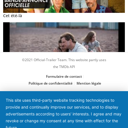
Cet été-là
©2021 Official-Trailer Team. This website partly uses
the TMDb API
Formulaire de contact
Politique de confidentialité
Mention légale
Le Jour de mon retour
This site uses third-party website tracking technologies to
provide and continually improve our services, and to display
advertisements according to users' interests. I agree and may
revoke or change my consent at any time with effect for the
future.