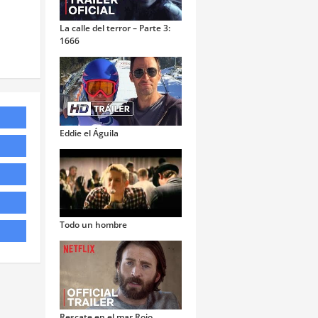
La calle del terror – Parte 3:
1666
Eddie el Águila
Todo un hombre
Rescate en el mar Rojo