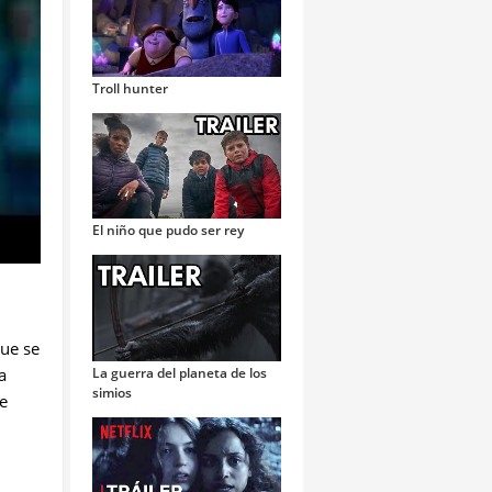
Troll hunter
El niño que pudo ser rey
que se
a
La guerra del planeta de los
simios
re