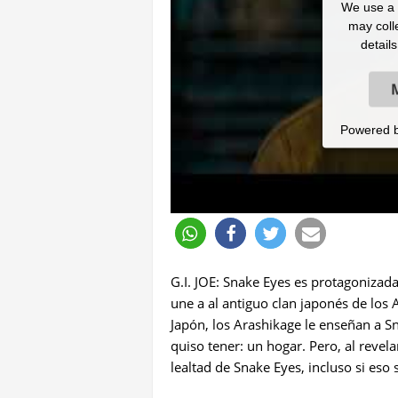
We use a t
may colle
detail
Powered 
G.I. JOE: Snake Eyes es protagonizada
une a al antiguo clan japonés de los A
Japón, los Arashikage le enseñan a S
quiso tener: un hogar. Pero, al revel
lealtad de Snake Eyes, incluso si eso 