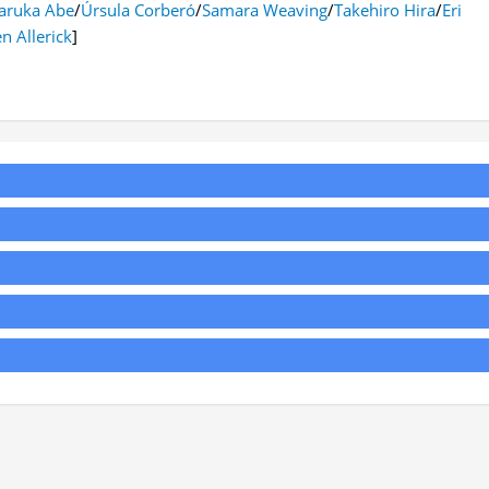
aruka Abe
/
Úrsula Corberó
/
Samara Weaving
/
Takehiro Hira
/
Eri
n Allerick
]