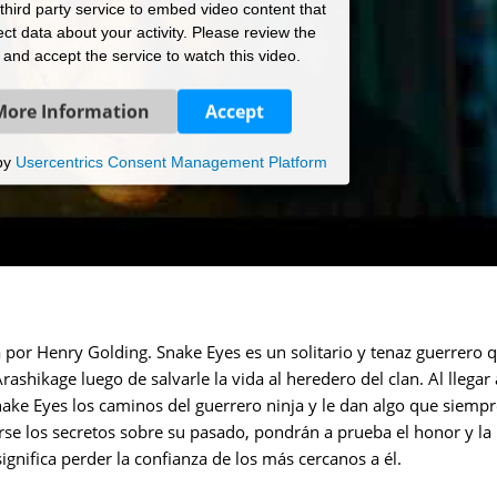
hird party service to embed video content that
ct data about your activity. Please review the
s and accept the service to watch this video.
More Information
Accept
by
Usercentrics Consent Management Platform
 por Henry Golding. Snake Eyes es un solitario y tenaz guerrero 
rashikage luego de salvarle la vida al heredero del clan. Al llegar 
nake Eyes los caminos del guerrero ninja y le dan algo que siemp
arse los secretos sobre su pasado, pondrán a prueba el honor y la
significa perder la confianza de los más cercanos a él.