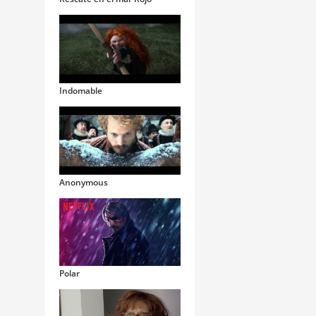
Indomable
Anonymous
Polar