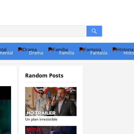
mental
Drama
Familia
Fantasía
Histo
Random Posts
Un plan irresistible