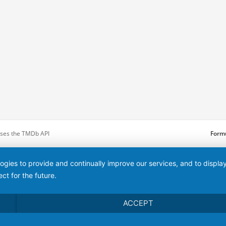
 uses the TMDb API
Formu
logies to provide and continually improve our services, and to displ
ct for the future.
ACCEPT