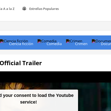
la A a la Z
Estrellas Populares
Ciencia ficción
Comedia
Crimen
Docu
Official Trailer
 your consent to load the Youtube
service!