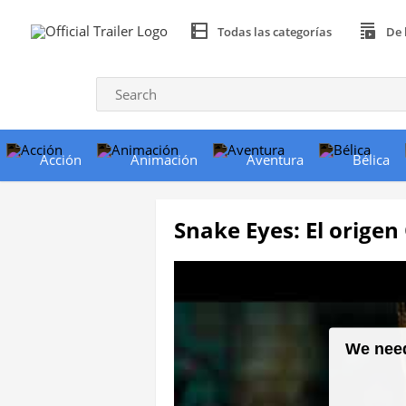
Todas las categorías
De 
Acción
Animación
Aventura
Bélica
Snake Eyes: El origen 
We need