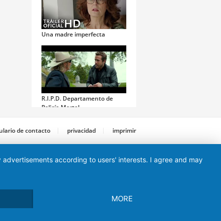
Una madre imperfecta
R.I.P.D. Departamento de
Policía Mortal
lario de contacto
privacidad
imprimir
ay advertisements according to users' interests. I agree and may
Carrie
MORE