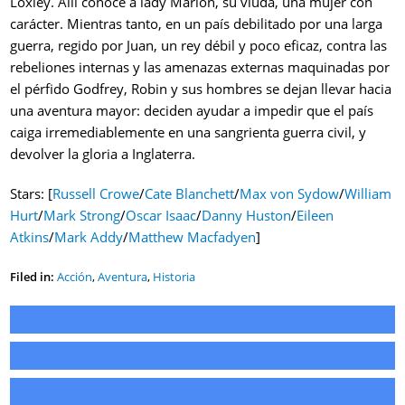
Loxley. Allí conoce a lady Marion, su viuda, una mujer con
carácter. Mientras tanto, en un país debilitado por una larga
guerra, regido por Juan, un rey débil y poco eficaz, contra las
rebeliones internas y las amenazas externas maquinadas por
el pérfido Godfrey, Robin y sus hombres se dejan llevar hacia
una aventura mayor: deciden ayudar a impedir que el país
caiga irremediablemente en una sangrienta guerra civil, y
devolver la gloria a Inglaterra.
Stars: [
Russell Crowe
/
Cate Blanchett
/
Max von Sydow
/
William
Hurt
/
Mark Strong
/
Oscar Isaac
/
Danny Huston
/
Eileen
Atkins
/
Mark Addy
/
Matthew Macfadyen
]
Filed in:
Acción
,
Aventura
,
Historia