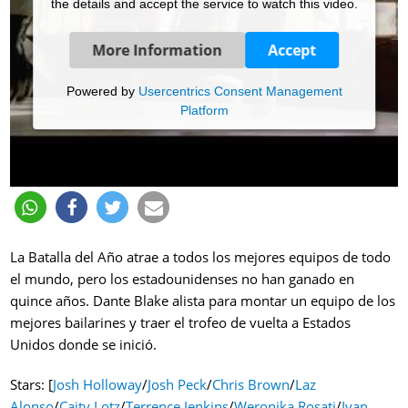
the details and accept the service to watch this video.
More Information
Accept
Powered by
Usercentrics Consent Management
Platform
La Batalla del Año atrae a todos los mejores equipos de todo
el mundo, pero los estadounidenses no han ganado en
quince años. Dante Blake alista para montar un equipo de los
mejores bailarines y traer el trofeo de vuelta a Estados
Unidos donde se inició.
Stars: [
Josh Holloway
/
Josh Peck
/
Chris Brown
/
Laz
Alonso
/
Caity Lotz
/
Terrence Jenkins
/
Weronika Rosati
/
Ivan