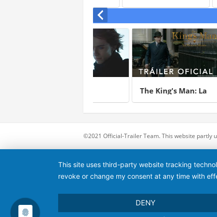
Dune
The King's Man: La
Almas 
primera misión
Inishe
©2021 Official-Trailer Team. This website partly
This site uses third-party website tracking techno
revoke or change my consent at any time with effe
DENY