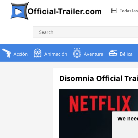
Todas las
Acción
Animación
Aventura
Bélica
Disomnia Official Tra
We need