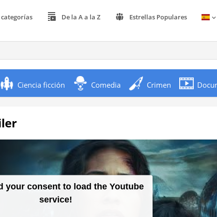
 categorías
De la A a la Z
Estrellas Populares
Ciencia ficción
Comedia
Crimen
Docu
iler
 your consent to load the Youtube
service!