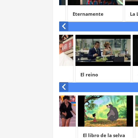
El prodigio
Eternamente
La Llo
comprometidos
Le Mans '66
El reino
Cemen
animal
Las nadadoras
El libro de la selva
Toy St