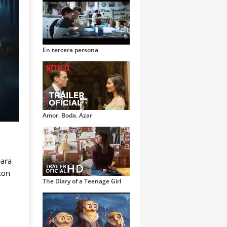
En tercera persona
Amor. Boda. Azar
para
con
The Diary of a Teenage Girl