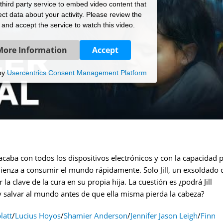
hird party service to embed video content that
ct data about your activity. Please review the
s and accept the service to watch this video.
More Information
Accept
by
Usercentrics Consent Management Platform
acaba con todos los dispositivos electrónicos y con la capacidad 
ienza a consumir el mundo rápidamente. Solo Jill, un exsoldado 
a clave de la cura en su propia hija. La cuestión es ¿podrá Jill
y salvar al mundo antes de que ella misma pierda la cabeza?
latt
/
Lucius Hoyos
/
Shamier Anderson
/
Jennifer Jason Leigh
/
Finn