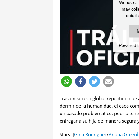
We use a t
may colle
detail
Powered 
Tras un suceso global repentino que 
dormir de la humanidad, el caos com
un pasado problemático, podría tener l
entregar a su hija de manera segura 
Stars: [
Gina Rodriguez
/
Ariana Greenb