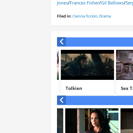
Jones
/
Frances Fisher
/
Gil Bellows
/
Ser
Filed in:
Ciencia ficción
,
Drama
Billy Lynn
Tolkien
Sex Ta
en la 