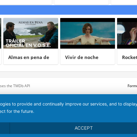
Matanza
La venganza de
Salazar
en pena de
Vivir de noche
Rocketman
rin
 uses the TMDb API
Formu
logies to provide and continually improve our services, and to displ
ct for the future.
ACCEPT