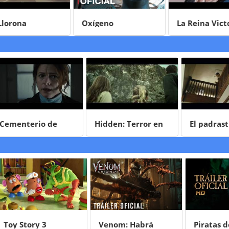
rona
Oxígeno
La Reina Victoria
Abdul
terio de
Hidden: Terror en
El padrastro
es
Kingsville
ory 3
Venom: Habrá
Piratas del Carib