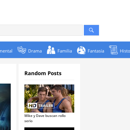
mental
Drama
Familia
Fantasía
Histo
Random Posts
Mike y Dave buscan rollo
serio