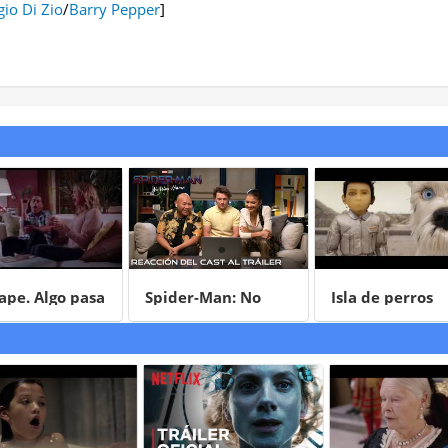
gio Di Zio
/
Barry Pepper
]
pe. Algo pasa
Spider-Man: No
Isla de perros
nube
Way Home