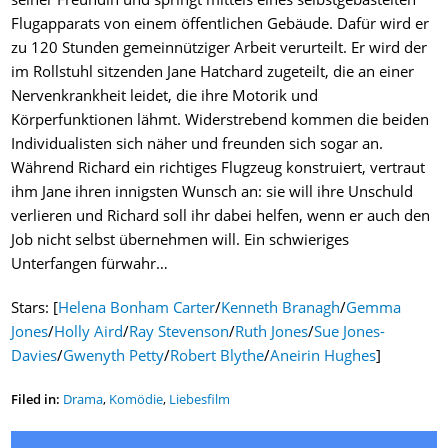
Flugapparats von einem öffentlichen Gebäude. Dafür wird er
zu 120 Stunden gemeinnütziger Arbeit verurteilt. Er wird der
im Rollstuhl sitzenden Jane Hatchard zugeteilt, die an einer
Nervenkrankheit leidet, die ihre Motorik und
Körperfunktionen lähmt. Widerstrebend kommen die beiden
Individualisten sich näher und freunden sich sogar an.
Während Richard ein richtiges Flugzeug konstruiert, vertraut
ihm Jane ihren innigsten Wunsch an: sie will ihre Unschuld
verlieren und Richard soll ihr dabei helfen, wenn er auch den
Job nicht selbst übernehmen will. Ein schwieriges
Unterfangen fürwahr…
Stars: [
Helena Bonham Carter
/
Kenneth Branagh
/
Gemma
Jones
/
Holly Aird
/
Ray Stevenson
/
Ruth Jones
/
Sue Jones-
Davies
/
Gwenyth Petty
/
Robert Blythe
/
Aneirin Hughes
]
Filed in:
Drama
,
Komödie
,
Liebesfilm