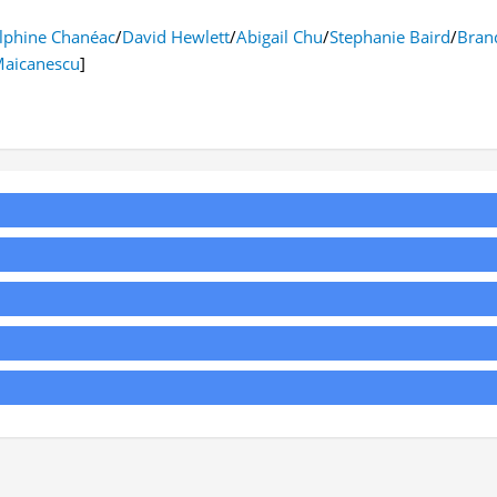
lphine Chanéac
/
David Hewlett
/
Abigail Chu
/
Stephanie Baird
/
Bran
aicanescu
]