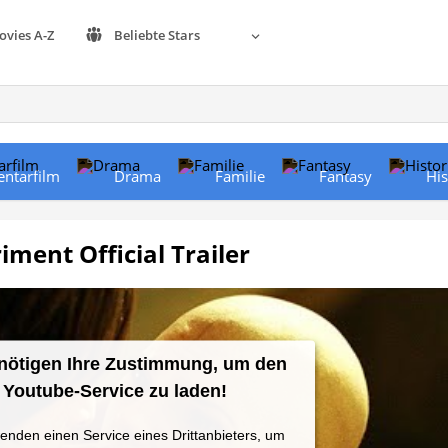
ovies A-Z
Beliebte Stars
ntarfilm
Drama
Familie
Fantasy
His
iment Official Trailer
nötigen Ihre Zustimmung, um den
Youtube-Service zu laden!
enden einen Service eines Drittanbieters, um