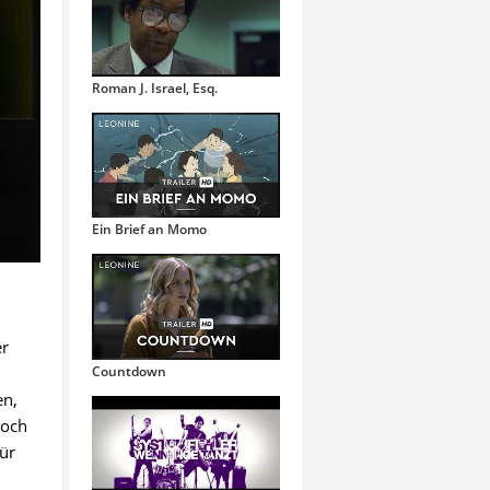
Roman J. Israel, Esq.
Ein Brief an Momo
er
Countdown
en,
Doch
für