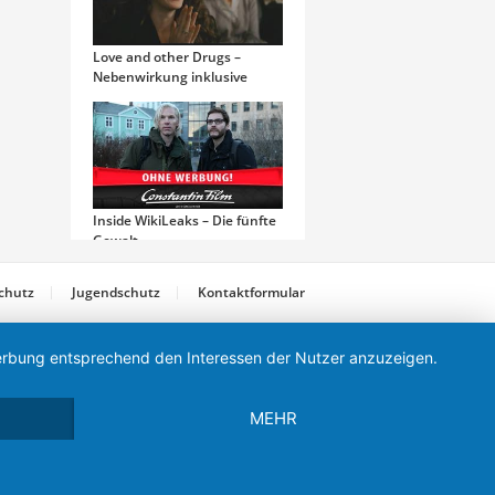
Love and other Drugs –
Nebenwirkung inklusive
Inside WikiLeaks – Die fünfte
Gewalt
chutz
Jugendschutz
Kontaktformular
 Werbung entsprechend den Interessen der Nutzer anzuzeigen.
Secret Obsession
MEHR