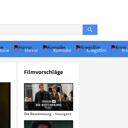
torie
Horror
Komödie
Kriegsfilm
Kr
Filmvorschläge
Die Bestimmung – Insurgent