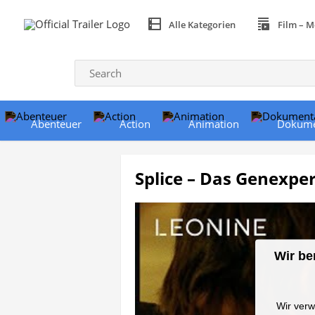
Alle Kategorien
Film – M
Abenteuer
Action
Animation
Dokume
Splice – Das Genexper
Wir be
Wir verw