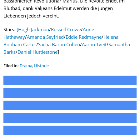
passionierten Revolutionär Marius. Die Revolte endet im
Blutbad, dank Valjeans Edelmut werden die jungen
Liebenden jedoch vereint.
Stars: [
Hugh Jackman
/
Russell Crowe
/
Anne
Hathaway
/
Amanda Seyfried
/
Eddie Redmayne
/
Helena
Bonham Carter
/
Sacha Baron Cohen
/
Aaron Tveit
/
Samantha
Barks
/
Daniel Huttlestone
]
Filed in:
Drama
,
Historie