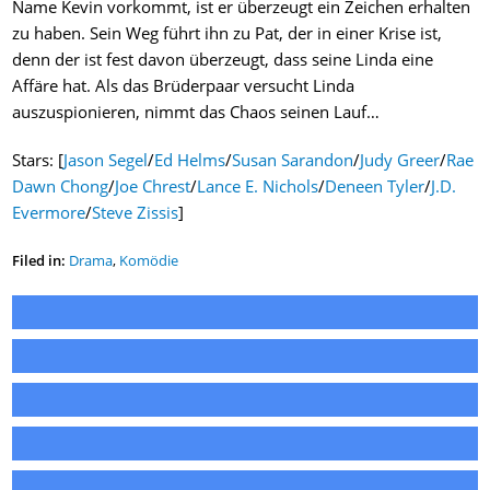
Name Kevin vorkommt, ist er überzeugt ein Zeichen erhalten
zu haben. Sein Weg führt ihn zu Pat, der in einer Krise ist,
denn der ist fest davon überzeugt, dass seine Linda eine
Affäre hat. Als das Brüderpaar versucht Linda
auszuspionieren, nimmt das Chaos seinen Lauf…
Stars: [
Jason Segel
/
Ed Helms
/
Susan Sarandon
/
Judy Greer
/
Rae
Dawn Chong
/
Joe Chrest
/
Lance E. Nichols
/
Deneen Tyler
/
J.D.
Evermore
/
Steve Zissis
]
Filed in:
Drama
,
Komödie