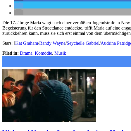
Die 17-jährige Maria wagt nach einer verbüßten Jugendstrafe in New
Begeisterung für den Streetdance entdeckte, trifft Maria auf eine en
zurückkehren kann, muss sie sich erst einmal von dem übermächtigen 
Stars: [
Kat Graham
/
Randy Wayne
/
Seychelle Gabriel
/
Audrina Patridg
Filed in:
Drama
,
Komödie
,
Musik