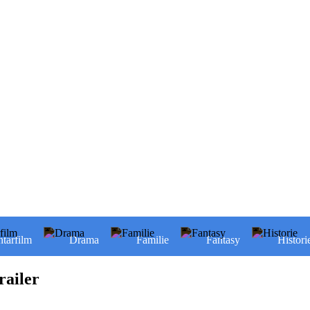
tarfilm
Drama
Familie
Fantasy
Histori
railer