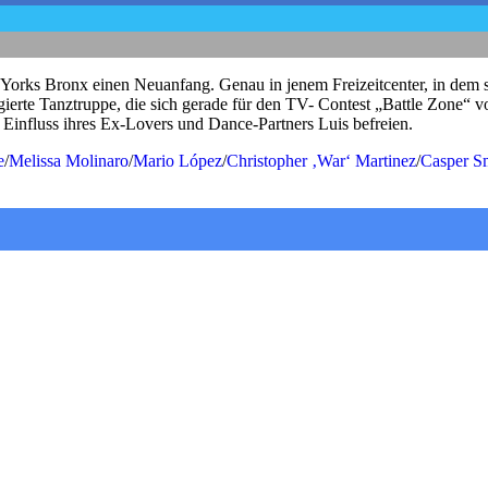
 Yorks Bronx einen Neuanfang. Genau in jenem Freizeitcenter, in dem s
gagierte Tanztruppe, die sich gerade für den TV- Contest „Battle Zone“
Einfluss ihres Ex-Lovers und Dance-Partners Luis befreien.
e
/
Melissa Molinaro
/
Mario López
/
Christopher ‚War‘ Martinez
/
Casper S