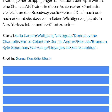
Training einer Gruppe junger Tänzer auf. Aber April wittert
eine Chance: Als Trainerin dieser Außenseiter könnte sie
vielleicht an den Broadway zurückkehren! Doch nach und
nach erkennt sie, dass es im Leben Wichtigeres gibt, als in
New York zu leben und berühmt zu sein…
Stars: [
Sofia Carson
/
Wolfgang Novogratz
/
Donna Lynne
Champlin
/
Enrico Colantoni
/
Dennis Andres
/
Rex Lee
/
Brandon
Kyle Goodman
/
Eva Hauge
/
Lidya Jewett
/
Sadie Lapidus
]
Filed in:
Drama
,
Komödie
,
Musik