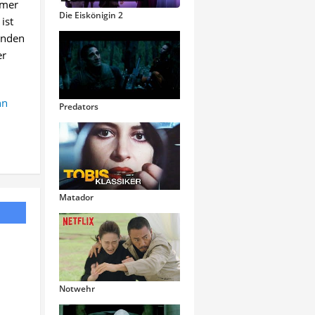
mmer
Die Eiskönigin 2
ist
unden
er
nn
Predators
Matador
Notwehr