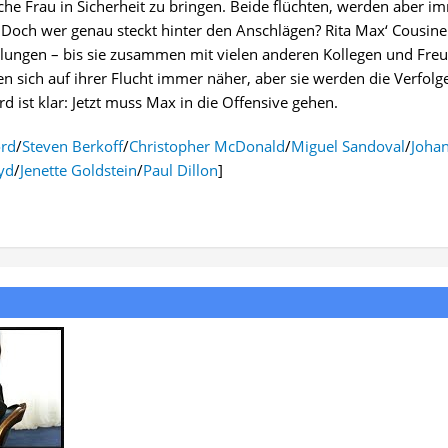
sche Frau in Sicherheit zu bringen. Beide flüchten, werden aber i
 Doch wer genau steckt hinter den Anschlägen? Rita Max‘ Cousine 
ittlungen – bis sie zusammen mit vielen anderen Kollegen und Fre
sich auf ihrer Flucht immer näher, aber sie werden die Verfolg
ird ist klar: Jetzt muss Max in die Offensive gehen.
ord
/
Steven Berkoff
/
Christopher McDonald
/
Miguel Sandoval
/
Joha
yd
/
Jenette Goldstein
/
Paul Dillon
]