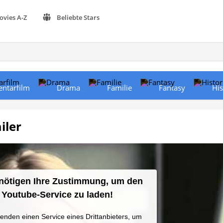
ovies A-Z
Beliebte Stars
ntarfilm
Drama
Familie
Fantasy
His
iler
nötigen Ihre Zustimmung, um den
Youtube-Service zu laden!
enden einen Service eines Drittanbieters, um