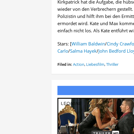
Kirkpatrick hat die Aufgabe, die hüb
wieder von den Verbrechern gestellt.
Polizistin und hilft ihm bei den Erm
ermordet wird. Kate und Max kommen 
einfach nicht los. Als Kate entführt w
Stars: [
William Baldwin
/
Cindy Crawf
Carlo
/
Salma Hayek
/
John Bedford Llo
Filed in:
Action
,
Liebesfilm
,
Thriller