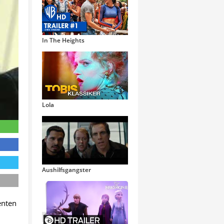
In The Heights
Lola
Aushilfsgangster
enten