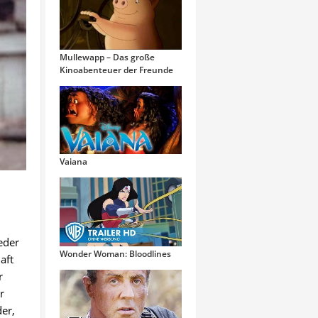
Mullewapp – Das große
Kinoabenteuer der Freunde
Vaiana
eder
Wonder Woman: Bloodlines
aft
r
r
der,