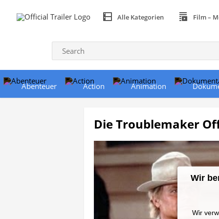
Alle Kategorien
Film – M
Abenteuer
Action
Animation
Dokume
Die Troublemaker Offi
Wir be
Wir verw