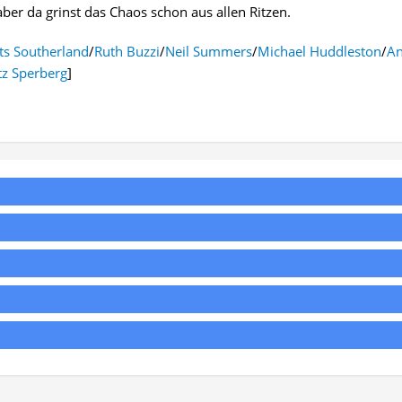
ber da grinst das Chaos schon aus allen Ritzen.
ts Southerland
/
Ruth Buzzi
/
Neil Summers
/
Michael Huddleston
/
A
tz Sperberg
]