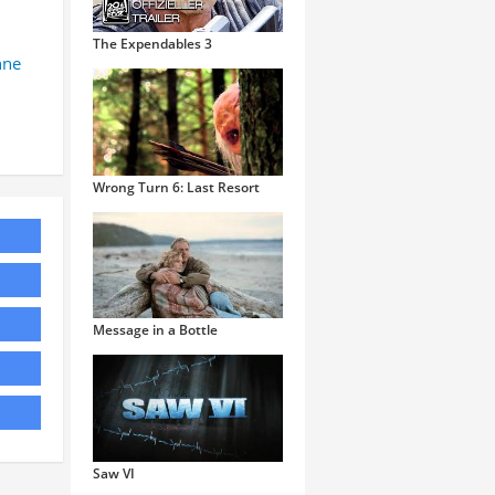
The Expendables 3
nne
Wrong Turn 6: Last Resort
Message in a Bottle
Saw VI