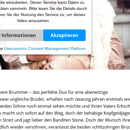
lte einzubetten. Dieser Service kann Daten zu
itäten sammeln. Bitte lesen Sie die Details durch
en Sie der Nutzung des Service zu, um dieses
Video anzusehen.
 Informationen
Akzeptieren
by
Usercentrics Consent Management Platform
hwere Brummer – das perfekte Duo für eine aberwitzige
wei ungleiche Brüder, erhalten nach zwanzig Jahren erstmals wi
e beiden Söhne noch einmal sehen möchte und ihnen Vaters Erbsch
is macht sich sofort auf den Weg, doch der behäbige Kopfgeldjäge
m Streit und jagt lieber den Banditen Stone. Doch der Wunsch ihre
dlich wieder versöhnen, veranlasst die beiden schlitzohrigen Brü