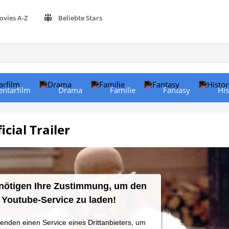
ovies A-Z
Beliebte Stars
ntarfilm
Drama
Familie
Fantasy
His
cial Trailer
nötigen Ihre Zustimmung, um den
Youtube-Service zu laden!
enden einen Service eines Drittanbieters, um