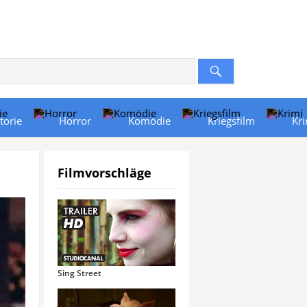
torie
Horror
Komödie
Kriegsfilm
Kr
Filmvorschläge
Sing Street