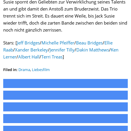
Susie spornt den Geliebten zur Verwirklichung seines Talents
an und gibt damit den Anstoß zum Bruderzwist. Das Trio
trennt sich im Streit. Es dauert eine Weile, bis Jack Susie
wieder trifft, doch die zarten Bande zwischen den beiden sind
noch nicht gänzlich zerrissen.
Stars: [
Jeff Bridges
/
Michelle Pfeiffer
/
Beau Bridges
/
Ellie
Raab
/
Xander Berkeley
/
Jennifer Tilly
/
Dakin Matthews
/
Ken
Lerner
/
Albert Hall
/
Terri Treas
]
Filed in:
Drama
,
Liebesfilm