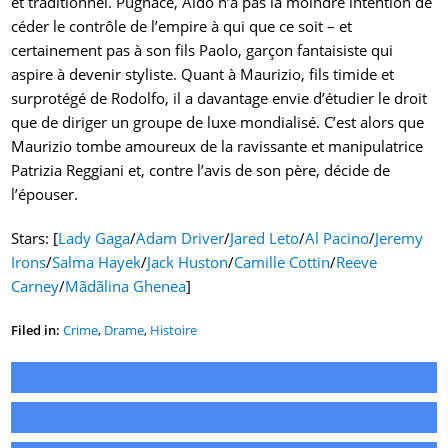
et traditionnel. Pugnace, Aldo n’a pas la moindre intention de
céder le contrôle de l’empire à qui que ce soit – et
certainement pas à son fils Paolo, garçon fantaisiste qui
aspire à devenir styliste. Quant à Maurizio, fils timide et
surprotégé de Rodolfo, il a davantage envie d’étudier le droit
que de diriger un groupe de luxe mondialisé. C’est alors que
Maurizio tombe amoureux de la ravissante et manipulatrice
Patrizia Reggiani et, contre l’avis de son père, décide de
l’épouser.
Stars: [
Lady Gaga
/
Adam Driver
/
Jared Leto
/
Al Pacino
/
Jeremy
Irons
/
Salma Hayek
/
Jack Huston
/
Camille Cottin
/
Reeve
Carney
/
Mãdãlina Ghenea
]
Filed in:
Crime
,
Drame
,
Histoire